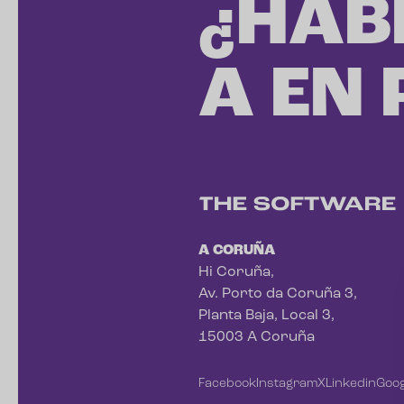
¿HAB
A EN
A CORUÑA
Hi Coruña,
Av. Porto da Coruña 3,
Planta Baja, Local 3,
15003 A Coruña
Facebook
Instagram
X
Linkedin
Goog