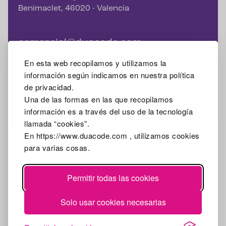
Benimaclet, 46020 - Valencia
comercial@duacode.com
+34 981 065 089
En esta web recopilamos y utilizamos la
información según indicamos en nuestra política
de privacidad.
Una de las formas en las que recopilamos
Facebook
Instagram
X
Linkedin
Google Mybusiness
información es a través del uso de la tecnología
llamada “cookies”.
En https://www.duacode.com , utilizamos cookies
2026
para varias cosas.
Aviso legal
Permitir todas las cookies
Política de Privacidad
Solo usar cookies necesarias
Política de cookies