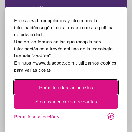
comercial@duacode.com
+34 981 065 089
En esta web recopilamos y utilizamos la
información según indicamos en nuestra política
de privacidad.
Una de las formas en las que recopilamos
Facebook
Instagram
X
Linkedin
Google Mybusiness
información es a través del uso de la tecnología
llamada “cookies”.
En https://www.duacode.com , utilizamos cookies
2026
para varias cosas.
Aviso legal
Permitir todas las cookies
Política de Privacidad
Solo usar cookies necesarias
Política de cookies
Permitir la selección
Gestionar cookies
Empresa beneficiaria "Primera experiencia profesional
Juventud"