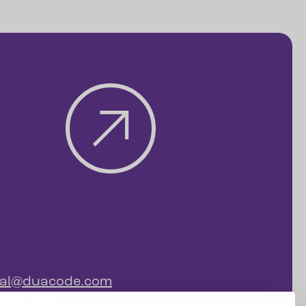
ial@duacode.com
 065 089