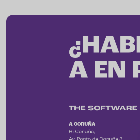
¿HAB
A EN
A CORUÑA
Hi Coruña,
Av. Porto da Coruña 3,