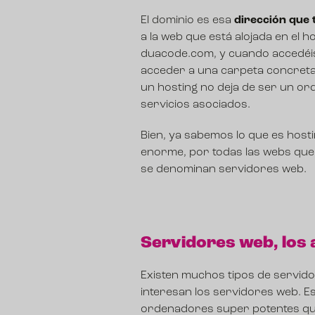
El dominio es esa
dirección que 
a la web que está alojada en el h
duacode.com, y cuando accedéis 
acceder a una carpeta concreta d
un hosting no deja de ser un or
servicios asociados.
Bien, ya sabemos lo que es hosti
enorme, por todas las webs que e
se denominan servidores web.
Servidores web, los 
Existen muchos tipos de servido
interesan los servidores web. E
ordenadores super potentes que 