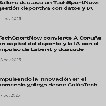
Ballers destaca en TechSportNow:
gestión deportiva con datos y IA
24 nov 2025
TechSportNow convierte A Coruña
en capital del deporte y la IA con el
impulso de Lãberit y duacode
18 nov 2025
Impulsando la innovación en el
comercio gallego desde GaiásTech
17 oct 2025