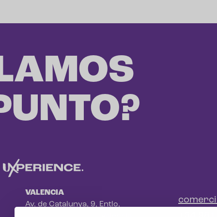
LAMOS
 PUNTO?
VALENCIA
comerc
Av. de Catalunya, 9, Entlo,
+34 981
Benimaclet, 46020 - Valencia