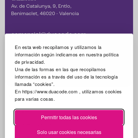
Av. de Catalunya, 9, Entlo,
Benimaclet, 46020 - Valencia
comercial@duacode.com
+34 981 065 089
En esta web recopilamos y utilizamos la
información según indicamos en nuestra política
de privacidad.
Una de las formas en las que recopilamos
Facebook
Instagram
X
Linkedin
Google Mybusiness
información es a través del uso de la tecnología
llamada “cookies”.
En https://www.duacode.com , utilizamos cookies
2026
para varias cosas.
Aviso legal
Permitir todas las cookies
Política de Privacidad
Solo usar cookies necesarias
Política de cookies