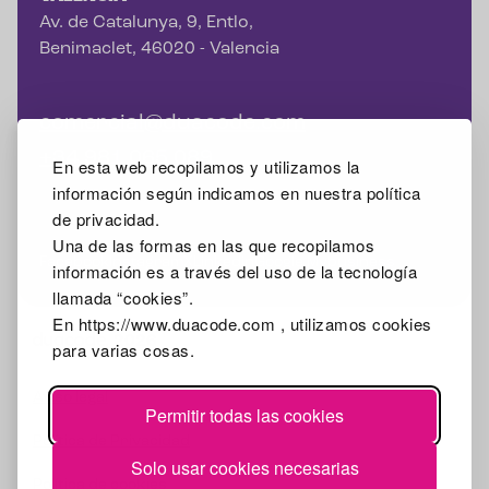
Av. de Catalunya, 9, Entlo,
Benimaclet, 46020 - Valencia
comercial@duacode.com
+34 981 065 089
En esta web recopilamos y utilizamos la
información según indicamos en nuestra política
de privacidad.
Una de las formas en las que recopilamos
Facebook
Instagram
X
Linkedin
Google Mybusiness
información es a través del uso de la tecnología
llamada “cookies”.
En https://www.duacode.com , utilizamos cookies
2026
para varias cosas.
Aviso legal
Permitir todas las cookies
Política de Privacidad
Solo usar cookies necesarias
Política de cookies