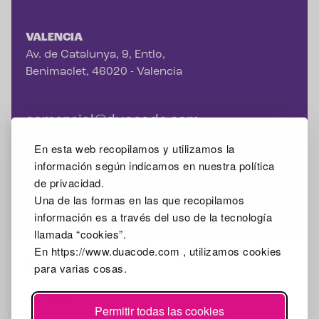
VALENCIA
Av. de Catalunya, 9, Entlo,
Benimaclet, 46020 - Valencia
comercial@duacode.com
+34 981 065 089
En esta web recopilamos y utilizamos la
información según indicamos en nuestra política
de privacidad.
Una de las formas en las que recopilamos
Facebook
Instagram
X
Linkedin
Google Mybusiness
información es a través del uso de la tecnología
llamada “cookies”.
En https://www.duacode.com , utilizamos cookies
2026
para varias cosas.
Aviso legal
Permitir todas las cookies