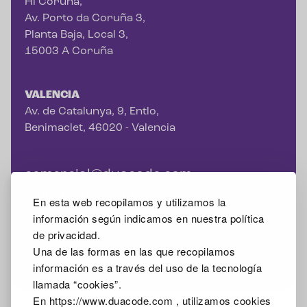
Hi Coruña,
Av. Porto da Coruña 3,
Planta Baja, Local 3,
15003 A Coruña
VALENCIA
Av. de Catalunya, 9, Entlo,
Benimaclet, 46020 - Valencia
comercial@duacode.com
+34 981 065 089
En esta web recopilamos y utilizamos la
información según indicamos en nuestra política
de privacidad.
Una de las formas en las que recopilamos
Facebook
Instagram
X
Linkedin
Google Mybusiness
información es a través del uso de la tecnología
llamada “cookies”.
En https://www.duacode.com , utilizamos cookies