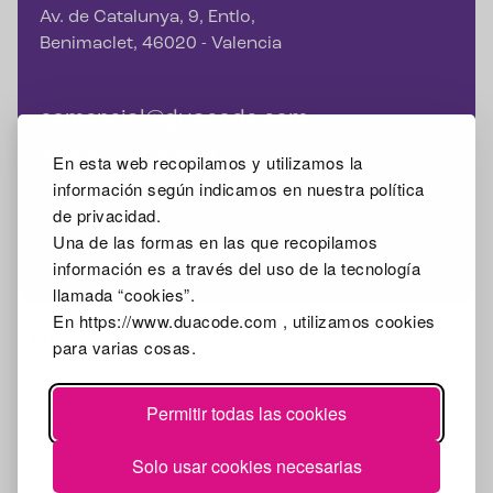
Av. de Catalunya, 9, Entlo,
Benimaclet, 46020 - Valencia
comercial@duacode.com
+34 981 065 089
En esta web recopilamos y utilizamos la
información según indicamos en nuestra política
de privacidad.
Una de las formas en las que recopilamos
Facebook
Instagram
X
Linkedin
Google Mybusiness
información es a través del uso de la tecnología
llamada “cookies”.
En https://www.duacode.com , utilizamos cookies
2026
para varias cosas.
Aviso legal
Permitir todas las cookies
Política de Privacidad
Solo usar cookies necesarias
Política de cookies