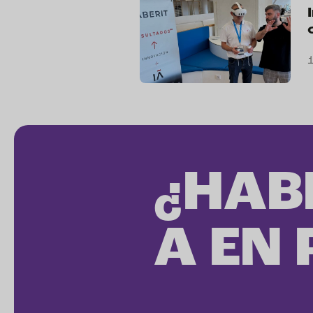
¿HAB
A EN