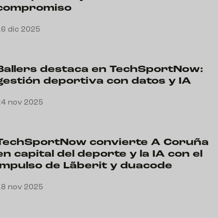
compromiso
16 dic 2025
Ballers destaca en TechSportNow:
gestión deportiva con datos y IA
24 nov 2025
TechSportNow convierte A Coruña
en capital del deporte y la IA con el
impulso de Lãberit y duacode
18 nov 2025