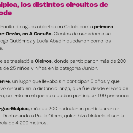
ica, los distintos circuitos de
code
circuito de aguas abiertas en Galicia con la
primera
zor-Orzán, en A Coruña.
Cientos de nadadores se
 Diego Gutiérrez y Lucía Abadín quedaron como los
a.
e se trasladó a
Oleiros
, donde participaron más de 230
e 25 niños y niñas en la categoría Junior.
terre
, un lugar que llevaba sin participar 5 años y que
o circuito en la distancia larga, que fue desde el Faro de
ira, un reto en el que solo podían participar 100 personas.
rgas-Malpica,
más de 200 nadadores participaron en
 Destacando a Paula Otero, quien hizo historia al ser la
ncia de 4.200 metros.