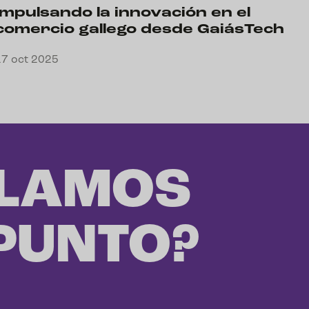
Impulsando la innovación en el
comercio gallego desde GaiásTech
17 oct 2025
LAMOS
 PUNTO?