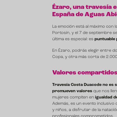
Ézaro, una travesía 
España de Aguas Abi
La emoción está al máximo con la
Portosín, y el 7 de septiembre s
última es especial: es
puntuable 
En Ézaro, podrás elegir entre do
Copa, y otra más corta de 2.00
Valores compartidos
Travesía Costa Duacode no es s
promueven valores
que nos lle
mujeres compiten en
igualdad d
Además, es un evento inclusivo q
y niños, a disfrutar de la natac
profesionales comprometidos.