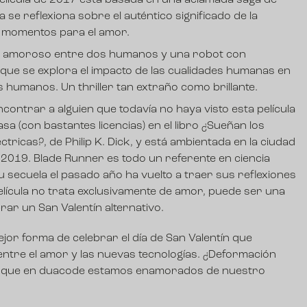
película de 2017 está basada en una aclamada saga de
 se reflexiona sobre el auténtico significado de la
 momentos para el amor.
lo amoroso entre dos humanos y una robot con
n el que se explora el impacto de las cualidades humanas en
humanos. Un thriller tan extraño como brillante.
l encontrar a alguien que todavía no haya visto esta película
asa (con bastantes licencias) en el libro ¿Sueñan los
tricas?, de Philip K. Dick, y está ambientada en la ciudad
 2019. Blade Runner es todo un referente en ciencia
su secuela el pasado año ha vuelto a traer sus reflexiones
elícula no trata exclusivamente de amor, puede ser una
ar un San Valentín alternativo.
or forma de celebrar el día de San Valentín que
entre el amor y las nuevas tecnologías. ¿Deformación
es que en duacode estamos enamorados de nuestro