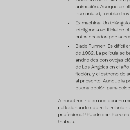
Ghost in the Shell
: Esta 
animación. Aunque en ella
humanidad, también hay
Ex machina
: Un triángu
inteligencia artificial e
entes creados por seres 
Blade Runner
: Es difíci
de 1982. La película se b
androides con ovejas eléc
de Los Ángeles en el año
ficción, y el estreno de 
al presente. Aunque la p
buena opción para celebr
A nosotros no se nos ocurre mej
reflexionando sobre la relación 
profesional? Puede ser. Pero 
trabajo.