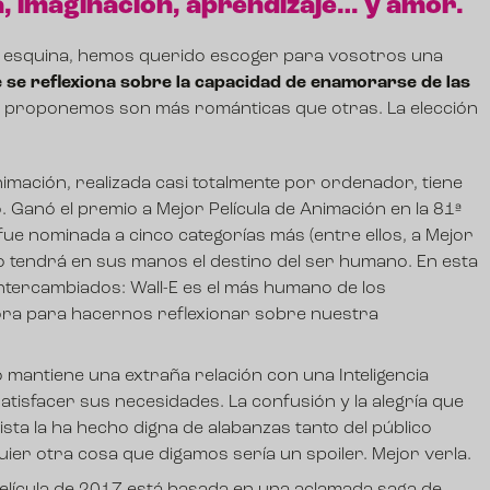
, imaginación, aprendizaje… y amor.
 la esquina, hemos querido escoger para vosotros una
ue se reflexiona sobre la capacidad de enamorarse de las
os proponemos son más románticas que otras. La elección
animación, realizada casi totalmente por ordenador, tiene
o. Ganó el premio a Mejor Película de Animación en la 81ª
 fue nominada a cinco categorías más (entre ellos, a Mejor
io tendrá en sus manos el destino del ser humano. En esta
 intercambiados: Wall-E es el más humano de los
ora para hacernos reflexionar sobre nuestra
io mantiene una extraña relación con una Inteligencia
satisfacer sus necesidades. La confusión y la alegría que
sta la ha hecho digna de alabanzas tanto del público
quier otra cosa que digamos sería un spoiler. Mejor verla.