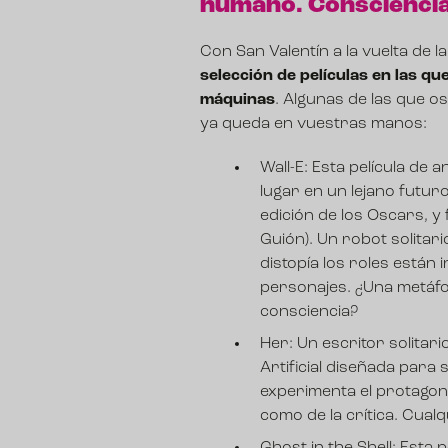
humano. Consciencia
Con San Valentín a la vuelta de
selección de películas en las q
máquinas
. Algunas de las que 
ya queda en vuestras manos:
Wall-E
: Esta película de 
lugar en un lejano futur
edición de los Oscars, y
Guión). Un robot solitar
distopía los roles están
personajes. ¿Una metáf
consciencia?
Her
: Un escritor solitar
Artificial diseñada para 
experimenta el protagoni
como de la crítica. Cual