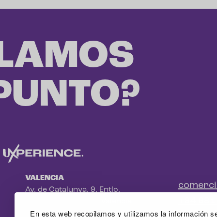
LAMOS
 PUNTO?
VALENCIA
comerc
Av. de Catalunya, 9, Entlo,
+34 981
Benimaclet, 46020 - Valencia
En esta web recopilamos y utilizamos la información se