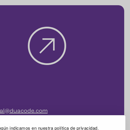
ial@duacode.com
 065 089
gún indicamos en nuestra política de privacidad.