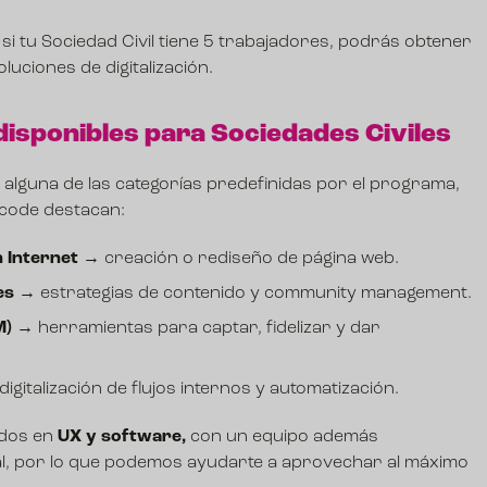
si tu Sociedad Civil tiene 5 trabajadores, podrás obtener
luciones de digitalización.
 disponibles para Sociedades Civiles
en alguna de las categorías predefinidas por el programa,
code destacan:
n Internet
→ creación o rediseño de página web.
es
→ estrategias de contenido y community management.
M)
→ herramientas para captar, fidelizar y dar
igitalización de flujos internos y automatización.
ados en
UX y software,
con un equipo además
tal, por lo que podemos ayudarte a aprovechar al máximo