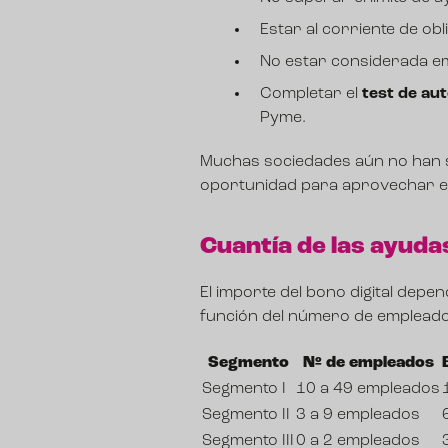
Estar al corriente de obl
No estar considerada em
Completar el
test de aut
Pyme
.
Muchas sociedades aún no han so
oportunidad para aprovechar el 
Cuantía de las ayuda
El importe del bono digital depe
función del número de empleado
Segmento
Nº de empleados
Segmento I
10 a 49 empleados
Segmento II
3 a 9 empleados
Segmento III
0 a 2 empleados