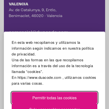
VALENCIA
Av. de Catalunya, 9, Entlo,
Benimaclet, 46020 - Valencia
comercial@duacode.com
+34 981 065 089
En esta web recopilamos y utilizamos la
información según indicamos en nuestra política
de privacidad.
Una de las formas en las que recopilamos
Facebook
Instagram
X
Linkedin
Google Mybusiness
información es a través del uso de la tecnología
llamada “cookies”.
En https://www.duacode.com , utilizamos cookies
2026
para varias cosas.
Aviso legal
Permitir todas las cookies
Política de Privacidad