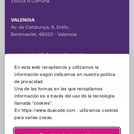
15003 A Coruña
VALENCIA
Av. de Catalunya, 9, Entlo,
Benimaclet, 46020 - Valencia
comercial@duacode.com
+34 981 065 089
En esta web recopilamos y utilizamos la
información según indicamos en nuestra política
de privacidad.
Una de las formas en las que recopilamos
Facebook
Instagram
X
Linkedin
Google Mybusiness
información es a través del uso de la tecnología
llamada “cookies”.
En https://www.duacode.com , utilizamos cookies
2026
para varias cosas.
Aviso legal