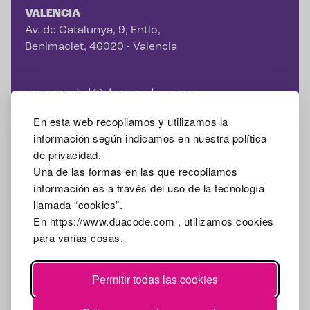
VALENCIA
Av. de Catalunya, 9, Entlo,
Benimaclet, 46020 - Valencia
comercial@duacode.com
+34 981 065 089
En esta web recopilamos y utilizamos la
información según indicamos en nuestra política
de privacidad.
Una de las formas en las que recopilamos
Facebook
Instagram
X
Linkedin
Google Mybusiness
información es a través del uso de la tecnología
llamada “cookies”.
En https://www.duacode.com , utilizamos cookies
2026
para varias cosas.
Aviso legal
Permitir todas las cookies
Política de Privacidad