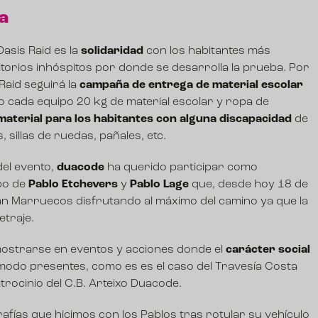
a
Oasis Raid
es la
solidaridad
con los habitantes más
itorios inhóspitos por donde se desarrolla la prueba. Por
 Raid seguirá la
campaña de entrega de material escolar
o cada equipo 20 kg de material escolar y ropa de
material para los habitantes con alguna discapacidad
de
 sillas de ruedas, pañales, etc.
del evento,
duacode
ha querido participar como
po de
Pablo Etchevers
y
Pablo Lage
que, desde hoy 18 de
rán Marruecos disfrutando al máximo del camino ya que la
etraje.
ostrarse en eventos y acciones donde el
carácter social
modo presentes, como es es el caso del
Travesía Costa
atrocinio del
C.B. Arteixo Duacode
.
afías que hicimos con los Pablos tras rotular su vehículo