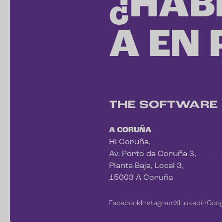
¿HAB
A EN
A CORUÑA
Hi Coruña,
Av. Porto da Coruña 3,
Planta Baja, Local 3,
15003 A Coruña
Facebook
Instagram
X
Linkedin
Goog