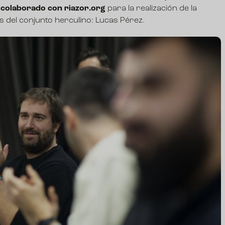
colaborado con riazor.org
para la realización de la
s del conjunto herculino: Lucas Pérez.