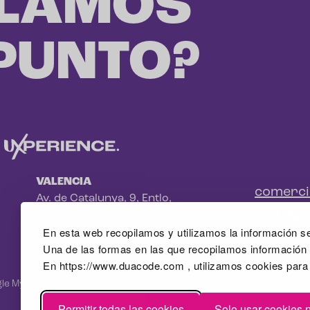
LAMOS
 PUNTO?
VALENCIA
comerc
Av. de Catalunya, 9, Entlo,
+34 981
Benimaclet, 46020 - Valencia
En esta web recopilamos y utilizamos la información se
Una de las formas en las que recopilamos información e
En https://www.duacode.com , utilizamos cookies para
le Mybusiness
Permitir todas las cookies
Solo usar cookies 