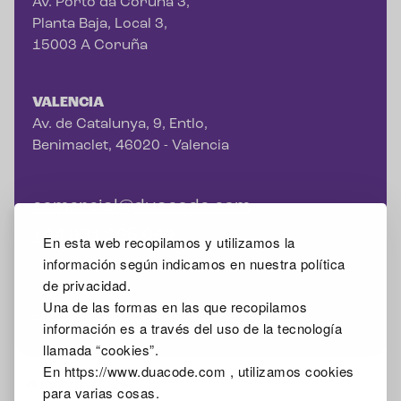
Av. Porto da Coruña 3,
Planta Baja, Local 3,
15003 A Coruña
VALENCIA
Av. de Catalunya, 9, Entlo,
Benimaclet, 46020 - Valencia
comercial@duacode.com
+34 981 065 089
En esta web recopilamos y utilizamos la
información según indicamos en nuestra política
de privacidad.
Una de las formas en las que recopilamos
Facebook
Instagram
X
Linkedin
Google Mybusiness
información es a través del uso de la tecnología
llamada “cookies”.
En https://www.duacode.com , utilizamos cookies
2026
para varias cosas.