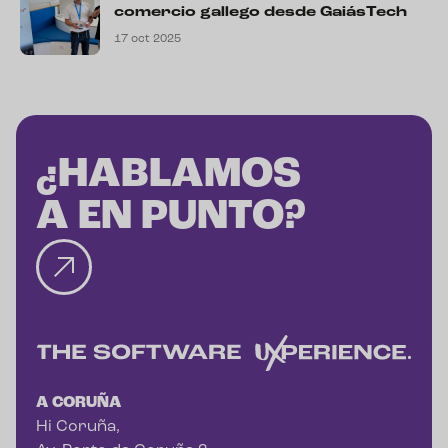
comercio gallego desde GaiásTech
17 oct 2025
¿HABLAMOS
A EN PUNTO?
A CORUÑA
Hi Coruña,