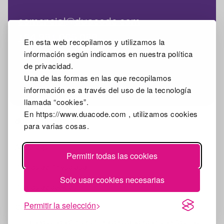
comercial@duacode.com
+34 981 065 089
En esta web recopilamos y utilizamos la
información según indicamos en nuestra política
de privacidad.
Una de las formas en las que recopilamos
Facebook
Instagram
X
Linkedin
Google Mybusiness
información es a través del uso de la tecnología
llamada “cookies”.
En https://www.duacode.com , utilizamos cookies
2026
para varias cosas.
Aviso legal
Permitir todas las cookies
Política de Privacidad
Solo usar cookies necesarias
Política de cookies
Permitir la selección
Gestionar cookies
Empresa beneficiaria "Primera experiencia profesional