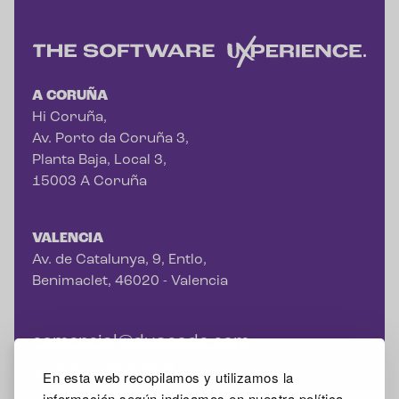
A CORUÑA
Hi Coruña,
Av. Porto da Coruña 3,
Planta Baja, Local 3,
15003 A Coruña
VALENCIA
Av. de Catalunya, 9, Entlo,
Benimaclet, 46020 - Valencia
comercial@duacode.com
+34 981 065 089
En esta web recopilamos y utilizamos la
información según indicamos en nuestra política