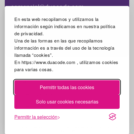
comercial@duacode.com
+34 981 065 089
En esta web recopilamos y utilizamos la
información según indicamos en nuestra política
de privacidad.
Una de las formas en las que recopilamos
Facebook
Instagram
X
Linkedin
Google Mybusiness
información es a través del uso de la tecnología
llamada “cookies”.
En https://www.duacode.com , utilizamos cookies
2026
para varias cosas.
Aviso legal
Permitir todas las cookies
Política de Privacidad
Solo usar cookies necesarias
Política de cookies
Permitir la selección
Gestionar cookies
Empresa beneficiaria "Primera experiencia profesional
Juventud"