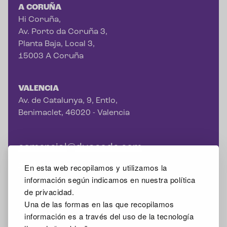
A CORUÑA
Hi Coruña,
Av. Porto da Coruña 3,
Planta Baja, Local 3,
15003 A Coruña
VALENCIA
Av. de Catalunya, 9, Entlo,
Benimaclet, 46020 - Valencia
comercial@duacode.com
+34 981 065 089
En esta web recopilamos y utilizamos la
información según indicamos en nuestra política
de privacidad.
Una de las formas en las que recopilamos
Facebook
Instagram
X
Linkedin
Google Mybusiness
información es a través del uso de la tecnología