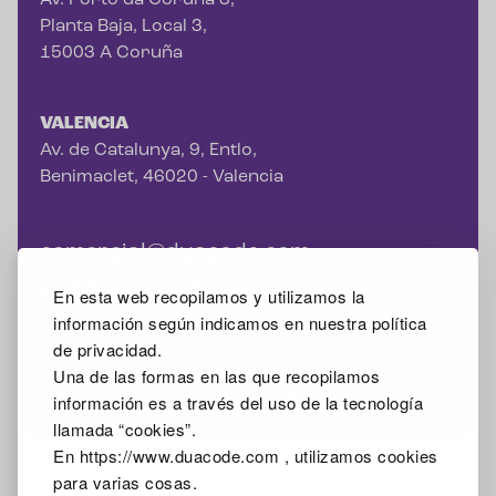
Av. Porto da Coruña 3,
Planta Baja, Local 3,
15003 A Coruña
VALENCIA
Av. de Catalunya, 9, Entlo,
Benimaclet, 46020 - Valencia
comercial@duacode.com
+34 981 065 089
En esta web recopilamos y utilizamos la
información según indicamos en nuestra política
de privacidad.
Una de las formas en las que recopilamos
Facebook
Instagram
X
Linkedin
Google Mybusiness
información es a través del uso de la tecnología
llamada “cookies”.
En https://www.duacode.com , utilizamos cookies
2026
para varias cosas.