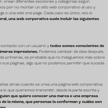
, crear diferentes secciones y categorías según
os por no montar un sitio web corporativo al uso y
age o una web one-page. Cada caso es único, eso lo
eral, una web corporativa suele incluir las siguientes
r contacto con un usuario y
todos somos conscientes de
rimeras impresiones.
Podemos cambiar de idea después,
 de primeras, es probable que no indaguemos más sobre
 de sus páginas, algo que no podemos permitir que suceda.
isitas atrae cuando se crea una página web corporativa.
lo que queremos transmitir, desde la parte escrita y
lguien que quiere conocer una marca o una empresa
s de la misma, que personas la conforman y cuáles son
uro.