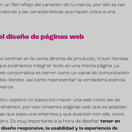
r un fiel reflejo del carácter de tu marca, por ello es tan
 valores y las características que hacen única a una
l diseño de páginas web
e centran en la venta directa de producto, ni son tiendas
i que podríamos integrar todo en una misma página. La
 web corporativa es servir como un canal de comunicación
les clientes, así como representar la verdadera esencia
marca.
lico objetivo no basta con hacer una web como las de
o dinámico, por eso creamos páginas web que se adaptan
r las que pasa una empresa y que avanzan con ella,
como
eiro
. Es muy importante a la hora de diseñar
tener en
 diseño responsive, la usabilidad y la experiencia de