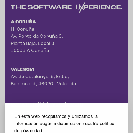
A CORUÑA
Hi Coruña,
Av. Porto da Coruña 3,
Planta Baja, Local 3,
15003 A Coruña
VALENCIA
Av. de Catalunya, 9, Entlo,
Benimaclet, 46020 - Valencia
comercial@duacode.com
+34 981 065 089
En esta web recopilamos y utilizamos la
información según indicamos en nuestra política
de privacidad.